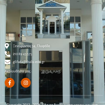
Ξενοφώντος 34, Γλυφάδα
210 89 43 575
glifada@thalis-edu.gr
Ακολουθήστε μας :