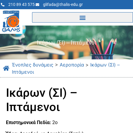
210 89 43 575
glifada@thalis-edu.gr
Ικάρων (ΣΙ) – Ιπτάμενοι
Ένοπλες δυνάμεις
>
Αεροπορία
>
Ικάρων (ΣΙ) –
Ιπτάμενοι
Ικάρων (ΣΙ) –
Ιπτάμενοι
Επιστημονικά Πεδία:
2ο