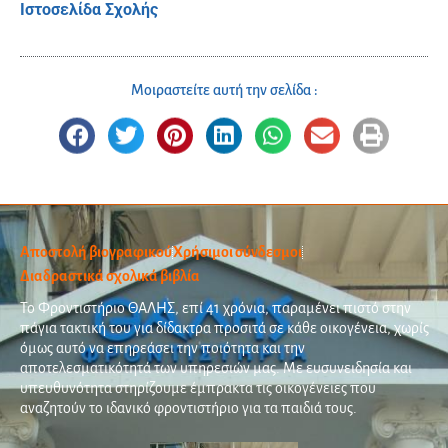
Ιστοσελίδα Σχολής
Μοιραστείτε αυτή την σελίδα :
Αποστολή βιογραφικού
Χρήσιμοι σύνδεσμοι
Διαδραστικά σχολικά βιβλία
Το Φροντιστήριο ΘΑΛΗΣ, επί 41 χρόνια, παραμένει πιστό στην
πάγια τακτική του για δίδακτρα προσιτά σε κάθε οικογένεια, χωρίς
όμως αυτό να επηρεάσει την ποιότητα και την
αποτελεσματικότητά των υπηρεσιών μας. Με ευσυνειδησία και
υπευθυνότητα στηρίζουμε έμπρακτα τις οικογένειες που
αναζητούν το ιδανικό φροντιστήριο για τα παιδιά τους.