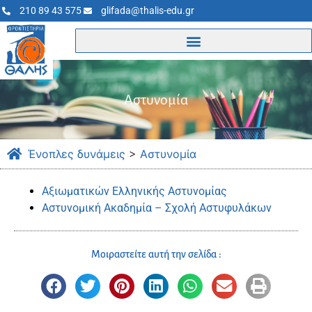
210 89 43 575
glifada@thalis-edu.gr
Αστυνομία
Ένοπλες δυνάμεις
>
Αστυνομία
Αξιωματικών Ελληνικής Αστυνομίας
Αστυνομική Ακαδημία – Σχολή Αστυφυλάκων
Μοιραστείτε αυτή την σελίδα :