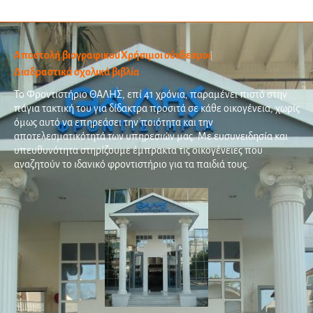
Αποστολή βιογραφικού
Χρήσιμοι σύνδεσμοι
Διαδραστικά σχολικά βιβλία
Το Φροντιστήριο ΘΑΛΗΣ, επί 41 χρόνια, παραμένει πιστό στην
πάγια τακτική του για δίδακτρα προσιτά σε κάθε οικογένεια, χωρίς
όμως αυτό να επηρεάσει την ποιότητα και την
αποτελεσματικότητά των υπηρεσιών μας. Με ευσυνειδησία και
υπευθυνότητα στηρίζουμε έμπρακτα τις οικογένειες που
αναζητούν το ιδανικό φροντιστήριο για τα παιδιά τους.